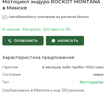
Мотоцикл эндуро ROCKOT MONTANA
т
в Минске
АвтоВелоМото
компания из региона Минск
П
к
В наличии
Рассрочка
Доставка по РБ
М
ПОЗВОНИТЬ
НАПИСАТЬ
Характеристика предложения
Гарантия
6 месяцев, либо пробег 1000 кило
Состояние
новое
Мотоциклы
Тип
в Минске
120
Опубликованно
и еще
регионах