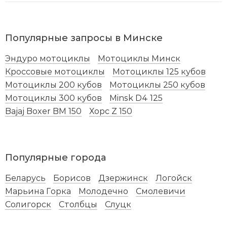
по выбору и альтернативы.
– Доставка по всей Беларуси
– Рассрочка, льготный кредит без взносов,
Популярные запросы в Минске
оплата частями (оформляем по телефону)
Эндуро мотоциклы
Мотоциклы Минск
– Сервис – официальная сервисная поддержка и
Кроссовые мотоциклы
Мотоциклы 125 кубов
выездной сервис
Мотоциклы 200 кубов
Мотоциклы 250 кубов
Мотоциклы 300 кубов
Minsk D4 125
– Подарки и Акции – сделают вашу покупку
Bajaj Boxer BM 150
Хорс Z 150
более приятной и незабываемой
– Экономия – доступные и выгодные цены,
скидки, нашли дешевле - сделаем скидку.
Популярные города
Приезжайте к нам на тест-драйв или звоните и
Беларусь
Борисов
Дзержинск
Логойск
заказывайте с доставкой на дом!
Марьина Горка
Молодечно
Смолевичи
Солигорск
Столбцы
Слуцк