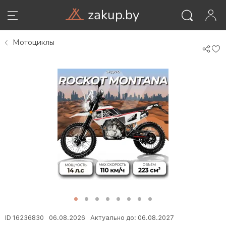
zakup.by
06
06
Мотоциклы
ID
ID
М
М
э
э
R
R
ВОЙТИ
А
А
M
M
ID 16236830
06.08.2026
Актуально до: 06.08.2027
К