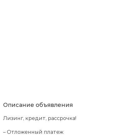
Я
со
с
По
со
и
с
пр
об
пе
да
Описание объявления
в
со
Лизинг, кредит, рассрочка!
с
По
ко
– Отложенный платеж