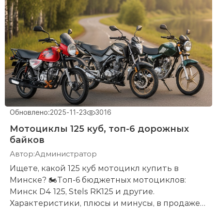
– Пишите в личные сообщения прямо в
объявлении.
– Добавляйте в избранное, чтобы следить за
акцией.
Почему стоит купить именно у нас:
– Гарантия качества товара – Товар
сертифицирован, прошел необходимую
Обновлено:
2025-11-23
3016
предпродажную подготовку, официальная
Мотоциклы 125 куб, топ-6 дорожных
гарантия
байков
– Прямая поставка – с завода-изготовителя либо
Автор:
Администратор
дистрибьютора, опыт работы 10 лет
Ищете, какой 125 куб мотоцикл купить в
Минске? 🏍️Топ-6 бюджетных мотоциклов:
– Консультация – наши профессиональные
Минск D4 125, Stels RK125 и другие.
консультанты помогут вам сделать выбор
Характеристики, плюсы и минусы, в продаже
исходя из ваших потребностей и бюджета
новые мотоциклы по цене от 3200 BYN. Советы