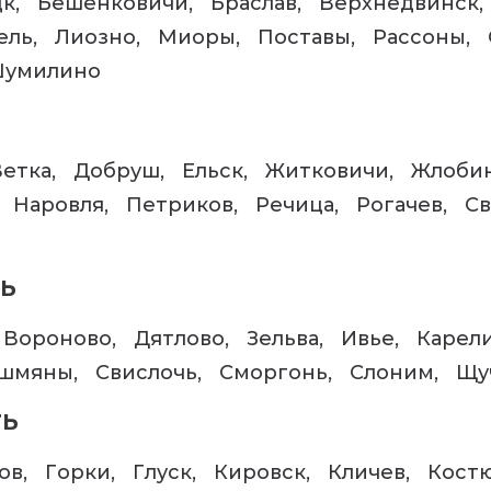
цк
Бешенковичи
Браслав
Верхнедвинск
ель
Лиозно
Миоры
Поставы
Рассоны
умилино
Ветка
Добруш
Ельск
Житковичи
Жлоби
Наровля
Петриков
Речица
Рогачев
Св
ь
Вороново
Дятлово
Зельва
Ивье
Карел
шмяны
Свислочь
Сморгонь
Слоним
Щу
ть
ов
Горки
Глуск
Кировск
Кличев
Кост