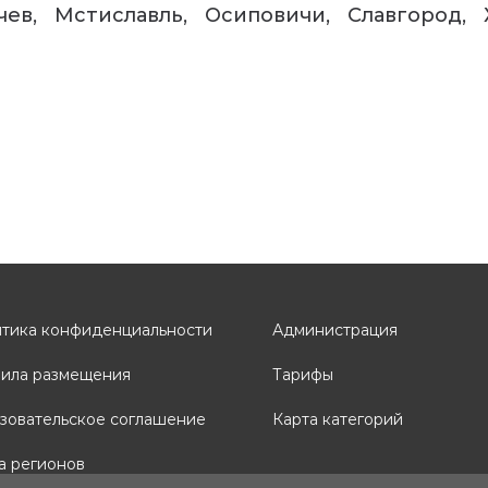
чев
Мстиславль
Осиповичи
Славгород
тика конфиденциальности
Администрация
ила размещения
Тарифы
зовательское соглашение
Карта категорий
а регионов