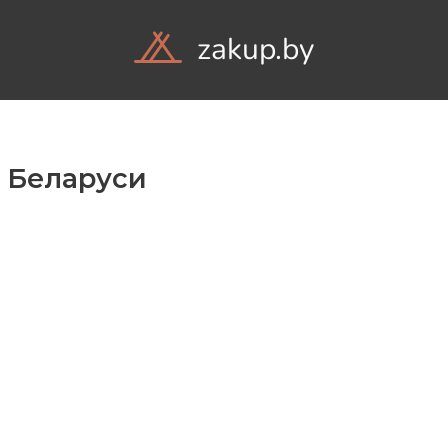
zakup.by
Объ
х Беларуси