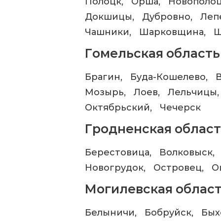
Полоцк
Орша
Новополо
Докшицы
Дубровно
Леп
Чашники
Шарковщина
Ш
Гомельская область
Брагин
Буда-Кошелево
Мозырь
Лоев
Лельчицы
Октябрьский
Чечерск
Гродненская област
Берестовица
Волковыск
Новогрудок
Островец
О
Могилевская облас
Белыничи
Бобруйск
Бых