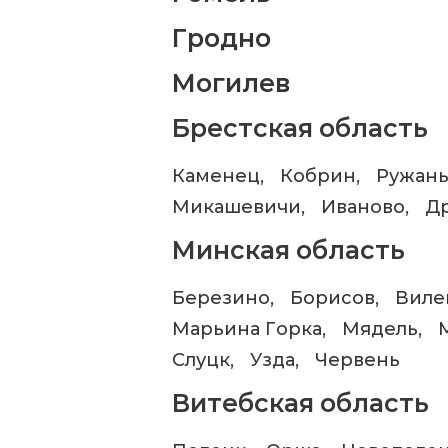
Гродно
Могилев
Брестская область
Каменец
Кобрин
Ружан
Микашевичи
Иваново
Д
Минская область
Березино
Борисов
Виле
Марьина Горка
Мядель
Слуцк
Узда
Червень
Витебская область