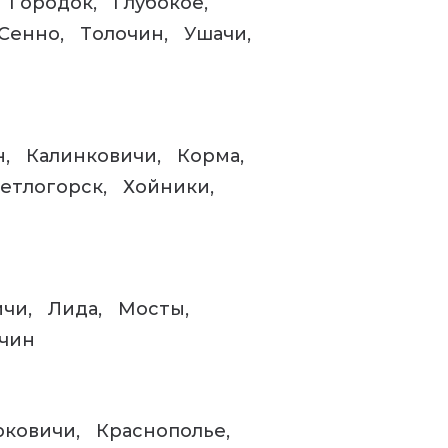
Городок
Глубокое
Сенно
Толочин
Ушачи
н
Калинковичи
Корма
етлогорск
Хойники
ичи
Лида
Мосты
чин
юковичи
Краснополье