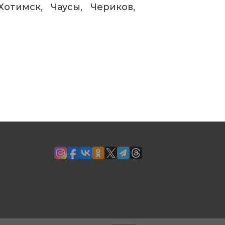
Хотимск
Чаусы
Чериков