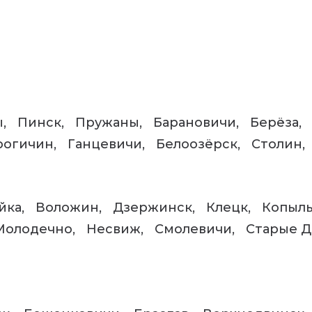
ы
Пинск
Пружаны
Барановичи
Берёза
рогичин
Ганцевичи
Белоозёрск
Столин
йка
Воложин
Дзержинск
Клецк
Копыл
Молодечно
Несвиж
Смолевичи
Старые Д