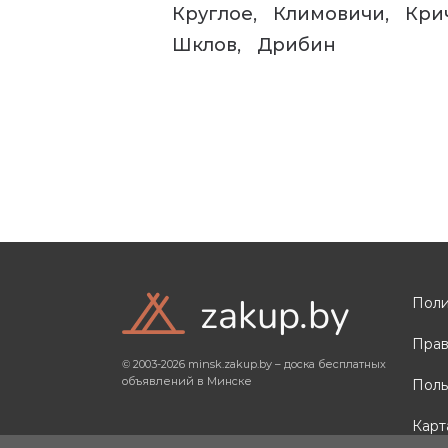
Круглое
Климовичи
Кри
Шклов
Дрибин
zakup.by
Поли
Прав
© 2003-2026 minsk.zakup.by – доска бесплатных
объявлений в Минске
Поль
Карт