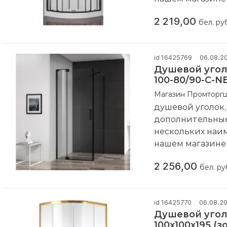
Компания произ
2 219,00
бел. ру
id 16425769
06.08.2
Душевой уголо
100-80/90-C-N
Магазин Промторг
душевой уголок,
дополнительные 
нескольких наи
нашем магазин
Компания произ
2 256,00
бел. ру
id 16425770
06.08.2
Душевой угол
100x100x195 (з