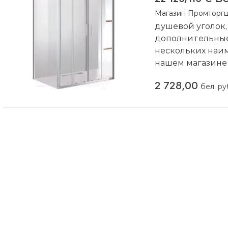
Магазин Промторг
душевой уголок,
дополнительные 
нескольких наи
нашем магазин
Компания произ
2 728,00
бел. ру