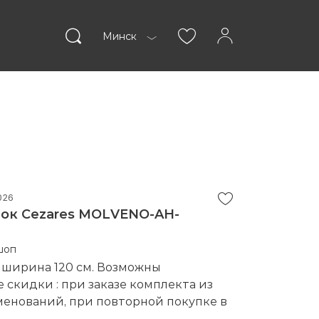
Минск
пании
Статьи
026
ок Cezares MOLVENO-AH-
ВОЙТИ
шоп
 ширина 120 см. Возможны
скидки : при заказе комплекта из
менований, при повторной покупке в
е