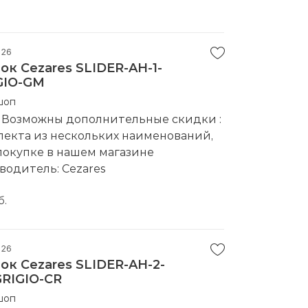
026
к Cezares SLIDER-AH-1-
IGIO-GM
шоп
. Возможны дополнительные скидки :
лекта из нескольких наименований,
покупке в нашем магазине
водитель:
Cezares
б.
026
к Cezares SLIDER-AH-2-
GRIGIO-CR
шоп