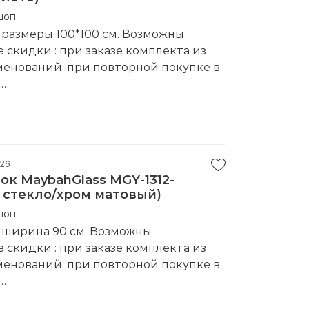
шоп
 размеры 100*100 см. Возможны
скидки : при заказе комплекта из
менований, при повторной покупке в
е
водитель:
Niagara
026
к MaybahGlass MGY-1312-
е стекло/хром матовый)
шоп
 ширина 90 см. Возможны
скидки : при заказе комплекта из
менований, при повторной покупке в
е
водитель:
MaybahGlass