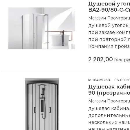
Душевой угол
BA2-90/80-C-Cr
Магазин Промторг
душевой уголок
при заказе комп
при повторной 
Компания произ
2 282,00
бел. ру
id 16425768
06.08.2
Душевая каби
90 (прозрачно
Магазин Промторг
душевая кабина
дополнительные 
нескольких наи
нашем магазин