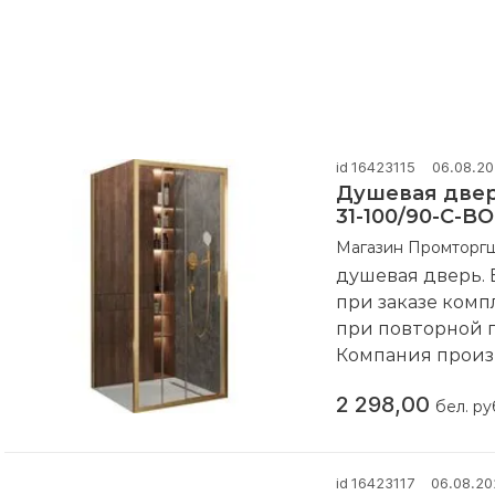
id 16423115
06.08.2
Душевая двер
31-100/90-C-B
Магазин Промторг
душевая дверь.
при заказе комп
при повторной 
Компания произ
2 298,00
бел. ру
id 16423117
06.08.20