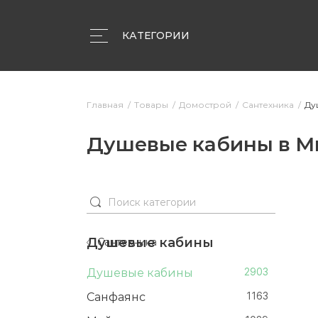
КАТЕГОРИИ
Объявления
Компании
Статьи
Главная
Товары
Домострой
Сантехника
Ду
Душевые кабины в М
Душевые кабины
Сантехника
Душевые кабины
2903
Санфаянс
1163