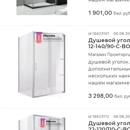
Компания произ
1 901,00
бел. руб
id 16423101
06.08.2
Душевой угол
12-140/90-C-B
Магазин Промторг
душевой уголок,
дополнительные 
нескольких наи
нашем магазин
Компания произ
3 298,00
бел. ру
id 16423112
06.08.2
Душевой угол
22-120/110-C-B