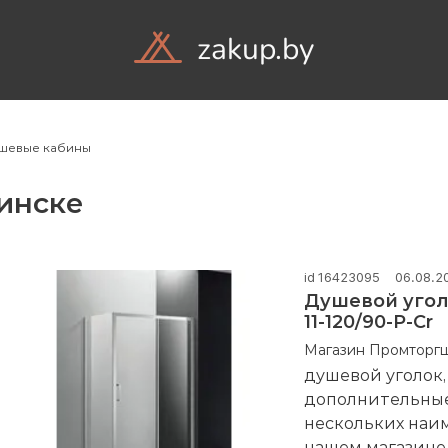
zakup.by
Объявления
Ком
шевые кабины
инске
id 16423095
06.08.2
Душевой угол
11-120/90-P-Cr
Магазин Промторг
душевой уголок,
дополнительные 
нескольких наи
нашем магазин