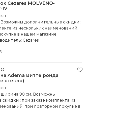
ок Cezares MOLVENO-
-IV
шоп
. Возможны дополнительные скидки :
лекта из нескольких наименований,
покупке в нашем магазине
водитель:
Cezares
б.
026
на Adema Витте ронда
е стекло)
шоп
, ширина 90 см. Возможны
скидки : при заказе комплекта из
менований, при повторной покупке в
е