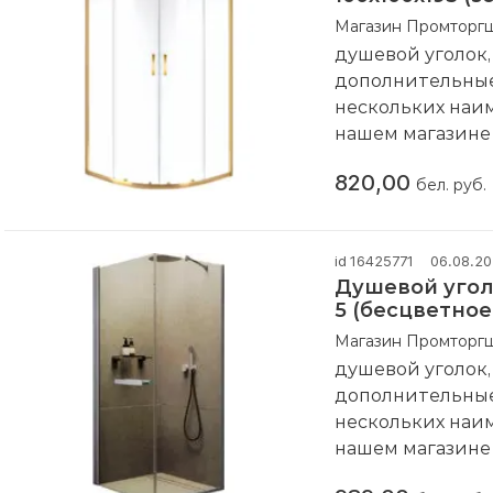
Магазин Промторг
душевой уголок,
дополнительные 
нескольких наи
нашем магазин
Компания произ
820,00
бел. руб.
id 16425771
06.08.2
Душевой уголо
5 (бесцветно
Магазин Промторг
душевой уголок,
дополнительные 
нескольких наи
нашем магазин
Компания произ