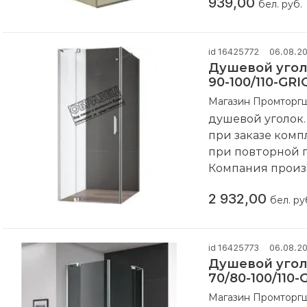
939,00
бел. руб.
id 16425772
06.08.2
Душевой уголо
90-100/110-GR
Магазин Промторг
душевой уголок
при заказе комп
при повторной 
Компания произ
2 932,00
бел. ру
id 16425773
06.08.2
Душевой уголо
70/80-100/110-
Магазин Промторг