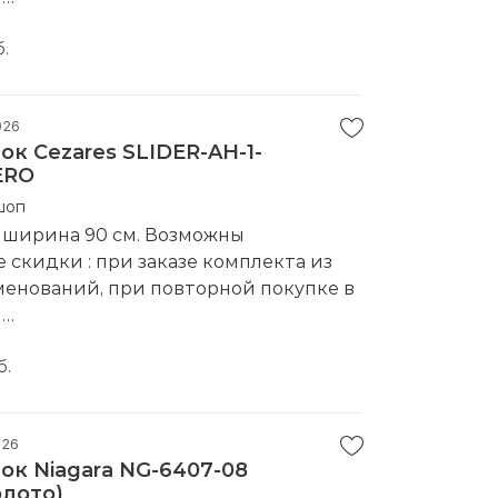
водитель:
Adema
б.
026
к Cezares SLIDER-AH-1-
ERO
шоп
 ширина 90 см. Возможны
скидки : при заказе комплекта из
менований, при повторной покупке в
е
водитель:
Cezares
б.
026
ок Niagara NG-6407-08
олото)