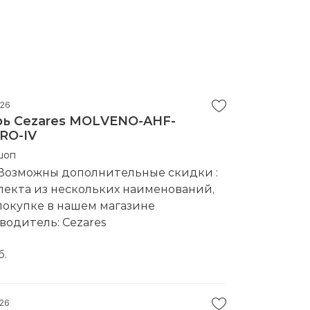
026
ь Cezares MOLVENO-AHF-
ORO-IV
шоп
 Возможны дополнительные скидки :
лекта из нескольких наименований,
покупке в нашем магазине
водитель:
Cezares
б.
26