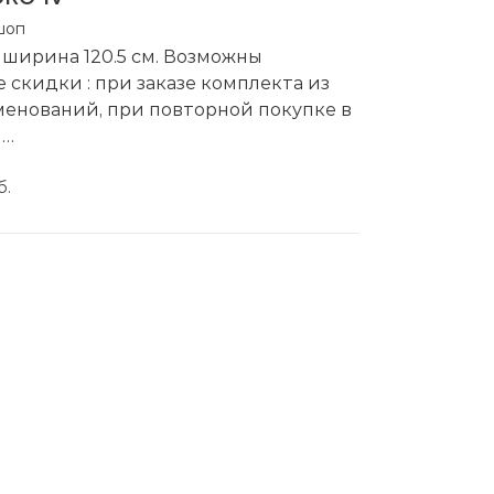
шоп
 ширина 120.5 см. Возможны
скидки : при заказе комплекта из
менований, при повторной покупке в
е
водитель:
Cezares
б.