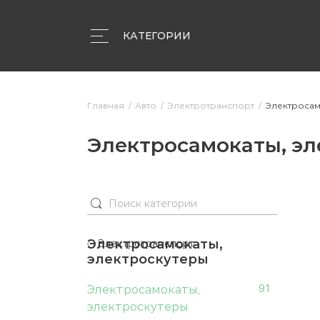
КАТЕГОРИИ
Объявления
Компании
Статьи
Главная
Авто
Электротранспорт
Электросам
Электросамокаты, эл
Электросамокаты,
Электротранспорт
электроскутеры
Электросамокаты,
91
электроскутеры