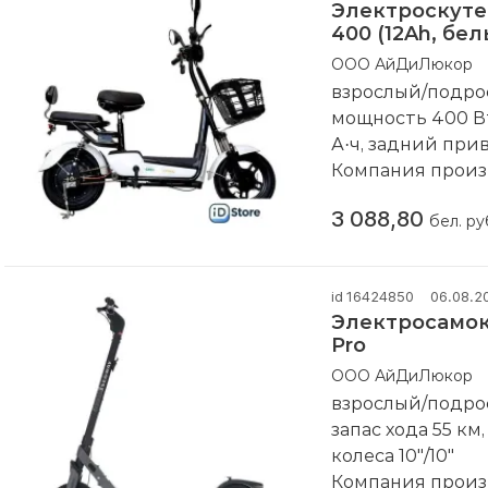
Электроскуте
– Доставка по в
400 (12Ah, бе
– Рассрочка, льг
ООО АйДиЛюкор
частями (оформ
взрослый/подрост
– Сервис – офиц
мощность 400 Вт,
выездной серви
А·ч, задний приво
– Подарки и Акц
Компания произ
приятной и нез
3 088,80
бел. ру
– Экономия – до
нашли дешевле -
Приезжайте к на
id 16424850
06.08.2
заказывайте с д
Электросамока
Pro
ООО АйДиЛюкор
взрослый/подрост
запас хода 55 км
колеса 10"/10"
Компания произ