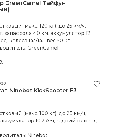
р GreenCamel Тайфун
сей Беларуси
лый)
отный кредит без взносов, оплата
ляем по телефону)
ковый (макс. 120 кг), до 25 км/ч,
иальная сервисная поддержка и
 запас хода 40 км, аккумулятор 12
с
д, колеса 14"/14", вес 50 кг
ии – сделают вашу покупку более
водитель:
GreenCamel
абываемой
б.
ступные и выгодные цены, скидки,
 сделаем скидку.
м на тест-драйв или звоните и
026
оставкой на дом!
т Ninebot KickScooter E3
ковый (макс. 100 кг), до 25 км/ч,
, аккумулятор 10.2 А·ч, задний привод,
водитель:
Ninebot