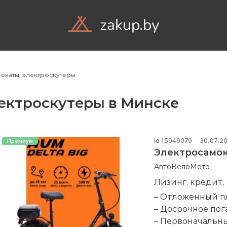
zakup.by
Объявления
Ком
окаты, электроскутеры
ектроскутеры в Минске
id 15949079
30.07.2
Электросамок
АвтоВелоМото
Лизинг, кредит,
– Отложенный п
– Досрочное по
– Первоначальны