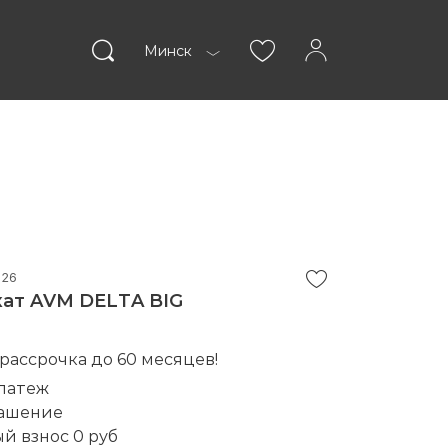
Минск
пании
Статьи
026
ат AVM DELTA BIG
ВОЙТИ
 рассрочка до 60 месяцев!
латеж
гашение
й взнос 0 руб