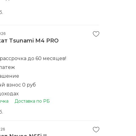
б.
026
ат Tsunami M4 PRO
 рассрочка до 60 месяцев!
латеж
гашение
й взнос 0 руб
доходах
очка
Доставка по РБ
о телефону
пку у нас вы получаете баллы на
б.
упку
. Доставка по всей Беларуси на дом.
026
т-драйв.