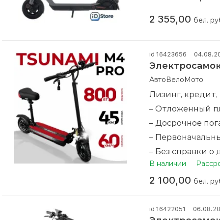
2 355,00
бел. ру
id 16423656
04.08.2
Электросамок
АвтоВелоМото
Лизинг, кредит,
– Отложенный п
– Досрочное по
– Первоначальны
– Без справки о 
В наличии
Расср
– Оформление п
2 100,00
– Совершая поку
бел. ру
следующую пок
Новый. Гарантия
id 16422051
06.08.2
Бесплатный тес