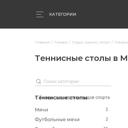
КАТЕГОРИИ
Объявления
Компании
Статьи
Главная
Товары
Отдых, туризм, спорт
Товары
Теннисные столы в 
Теннисные столы
Товары для игровых видов спорта
Мячи
2
Футбольные мячи
2