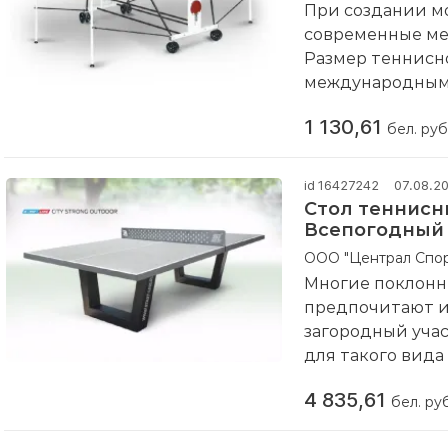
покрытием. Са
При создании м
складывания.
современные ме
Размер теннисно
международным 
позволяет стол 
1 130,61
сдвоенным обр
бел. руб
теннисный стол
Услуги:
Сертифи
id 16427242
07.08.2
Артикул:
6042-3
Стол теннисный
Вес изделия кг:
Всепогодный
Импортер:
ООО "
ООО "Централ Спор
ул.Чернышевског
Многие поклонн
Производитель
предпочитают иг
Новосибирск, ул.
загородный учас
Гарантия:
6 мес
для такого вида
Вид:
Для закры
прочным и качес
Колеса:
Двойные
4 835,61
Strong Outdoor
бел. руб
Класс:
Любитель
армированного б
Антибликовое п