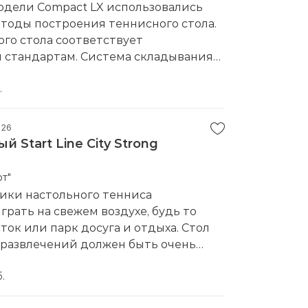
моблокирующийся механизм
одели Compact LX использовались
тоды построения теннисного стола.
го стола соответствует
стандартам. Система складывания
компактно хранить. Благодаря
езиненным маневровым колесам
.
 легко перемещать.Бренд:
Start Line
каты официального дилера
026
 Start Line City Strong
66
Централ Спорт" г. Минск 220012,
т"
о 8 каб. 23
ики настольного тенниса
:
ООО "СТАРТ ЛАЙН". Россия, г.
рать на свежем воздухе, будь то
 Пролетарская, 261
ток или парк досуга и отдыха. Стол
яцев
 развлечений должен быть очень
тых помещений
твенным. Основание стола City
 125мм
 выполнено с применением
.
ский
етона, что обеспечивает его
окрытие:
Нет