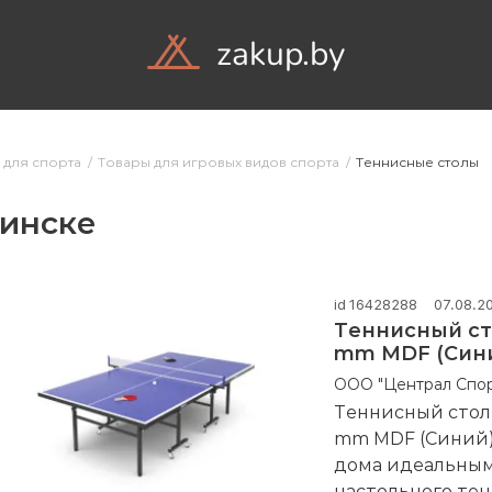
zakup.by
Объявления
Ком
 для спорта
Товары для игровых видов спорта
Теннисные столы
Минске
id 16428288
07.08.2
Теннисный сто
mm MDF (Син
ООО "Централ Спор
Теннисный стол 
mm MDF (Синий)
дома идеальным
настольного тенн