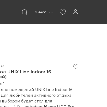
Минск
пании
Статьи
026
л UNIX Line Indoor 16
ий)
ВОЙТИ
т"
для помещений UNIX Line Indoor 16
Для любителей активного отдыха
 выбором будет стол для
иса UNIX Line indoor 16 mm MDF. Его