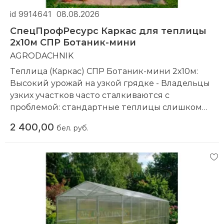
id 9914641
08.08.2026
СпецПрофРесурс Каркас для теплицы
2х10м СПР Ботаник-мини
AGRODACHNIK
Теплица (Каркас) СПР Ботаник-мини 2х10м:
Высокий урожай на узкой грядке - Владельцы
узких участков часто сталкиваются с
проблемой: стандартные теплицы слишком
широкие, а узкие арочные — слишком низкие у
2 400,00
бел. руб.
стен. "Ботаник-мини" длиной 10 метров и
шириной всего 2 метра - это решение, которое
ломает стереотипы. Благодаря форме
"домиком" и прямым стенам, она сочетает
компактность основания с огромным
внутренним объемом. Здесь вы можете
выращивать самые высокие сорта томатов
даже вплотную к стенке. Мы предлагаем вам