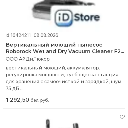
id 16424211
08.08.2026
Вертикальный моющий пылесос
Roborock Wet and Dry Vacuum Cleaner F25
ALT WD5M4A (с русской озвучкой,
ООО АйДиЛюкор
черный)
вертикальный моющий, аккумулятор,
регулировка мощности, турбощетка, станция
для хранения с самоочисткой и зарядкой, шум
75 дБ
Компания производитель:
Roborock
1 292,50
бел. руб.