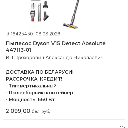
id 16425450
08.08.2026
Пылесос Dyson V15 Detect Absolute
447113-01
ИП Прохорович Александр Николаевич
ДОСТАВКА ПО БЕЛАРУСИ!
РАССРОЧКА, КРЕДИТ!
- Тип: вертикальный
- Пылесборник: контейнер
- Мощность: 660 Вт
* Производитель: Дайсон ЛТД. Тетбери-Хилл,
- Цвет корпуса: золотистый, серебристый,
2 099,00
бел. руб.
Малмсбери, Уилтшир, СН16 0РП,
фиолетовый
Великобритания
- Труба: цельная
* Завод-изготовитель: Малайзия
- Регулировка мощности: на корпусе