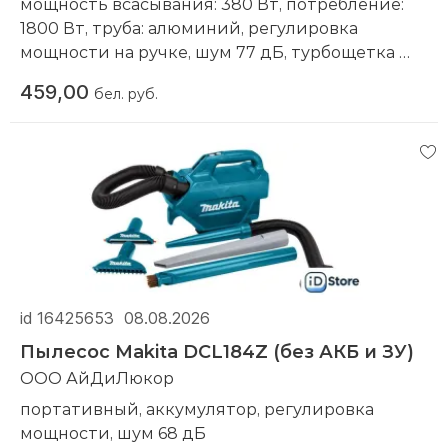
- Питание: аккумулятор
мощность всасывания: 380 Вт, потребление:
- Тип аккумулятора: Li-ion
1800 Вт, труба: алюминий, регулировка
- Съемный аккумулятор: 1
мощности на ручке, шум 77 дБ, турбощетка
- Максимальное время работы от
Компания производитель:
LG
459,00
бел. руб.
аккумулятора: 60 мин
- Время зарядки аккумулятора: 270 мин
- Ёмкость аккумулятора: 3600 мА·ч
- Ширина: 26.1 см
- Глубина: 25.2 см
- Высота: 126.4 см
- Вес: 3.1 кг
При оформлении и получении заказа
ОБЯЗАТЕЛЬНО обращайте внимание на
важные для вас параметры и характеристики
id 16425653
08.08.2026
приобретаемого товара.
Пылесос Makita DCL184Z (без АКБ и ЗУ)
ООО АйДиЛюкор
портативный, аккумулятор, регулировка
мощности, шум 68 дБ