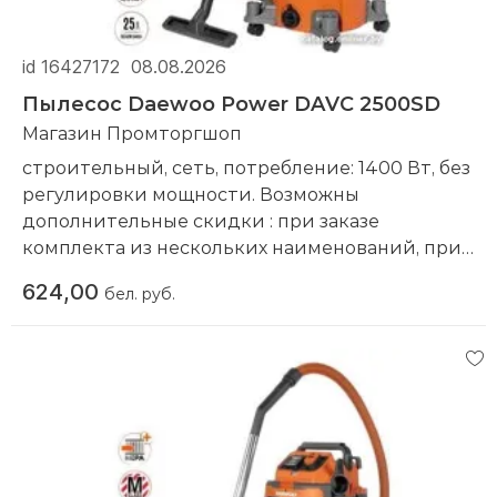
id 16427172
08.08.2026
Пылесос Daewoo Power DAVC 2500SD
Магазин Промторгшоп
строительный, сеть, потребление: 1400 Вт, без
регулировки мощности. Возможны
дополнительные скидки : при заказе
комплекта из нескольких наименований, при
повторной покупке в нашем магазине
624,00
бел. руб.
Компания производитель:
Daewoo Power