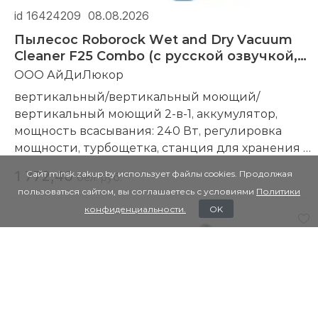
id 16424209
08.08.2026
Пылесос Roborock Wet and Dry Vacuum
Cleaner F25 Combo (с русской озвучкой,
черный)
ООО АйДиЛюкор
вертикальный/вертикальный моющий/
вертикальный моющий 2-в-1, аккумулятор,
мощность всасывания: 240 Вт, регулировка
мощности, турбощетка, станция для хранения с
самоочисткой и зарядкой, шум 75 дБ
1 772,40
Сайт minsk.zakup.by использует файлы cookies. Продолжая
бел. руб.
Компания производитель:
Roborock
пользоваться сайтом, вы соглашаетесь с условиями
Политики
конфиденциальности.
OK