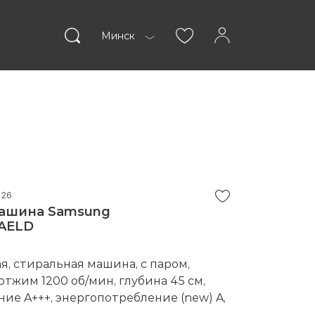
Минск
пании
Статьи
026
машина Samsung
AELD
ВОЙТИ
, стиральная машина, с паром,
, отжим 1200 об/мин, глубина 45 см,
ие A+++, энергопотребление (new) A,