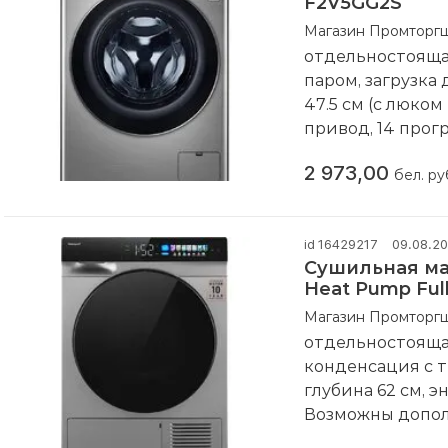
F2V5GG2S
Магазин Промторг
отдельностояща
паром, загрузка 
47.5 см (с люком
привод, 14 програ
Внимание! Данны
2 973,00
Компания произ
бел. ру
id 16429217
09.08.2
Сушильная ма
Heat Pump Full
Магазин Промторг
отдельностоящая
конденсация с те
глубина 62 см, 
Возможны допол
комплекта из н