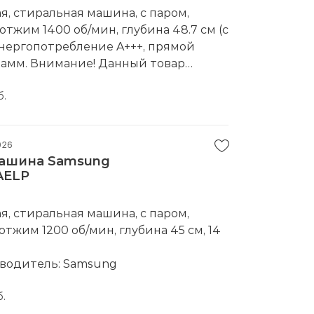
, стиральная машина, с паром,
, отжим 1400 об/мин, глубина 48.7 см (с
 энергопотребление A+++, прямой
рамм. Внимание! Данный товар
каз".
водитель:
б.
Weissgauff
026
машина Samsung
AELP
, стиральная машина, с паром,
, отжим 1200 об/мин, глубина 45 см, 14
водитель:
Samsung
б.