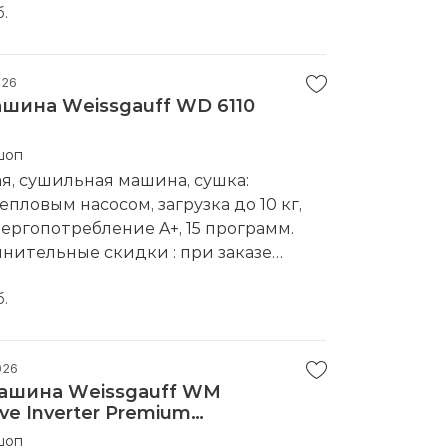
пке в нашем магазине
б.
водитель:
Weissgauff
026
шина Weissgauff WD 6110
шоп
, сушильная машина, сушка:
пловым насосом, загрузка до 10 кг,
нергопотребление A+, 15 программ.
нительные скидки : при заказе
ескольких наименований, при
пке в нашем магазине
б.
водитель:
Weissgauff
026
ашина Weissgauff WM
ive Inverter Premium
шоп