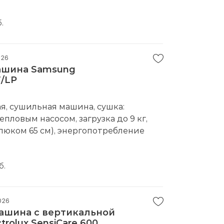
водитель:
Samsung
.
026
ашина Samsung
/LP
, сушильная машина, сушка:
пловым насосом, загрузка до 9 кг,
с люком 65 см), энергопотребление
водитель:
Samsung
б.
026
ашина с вертикальной
trolux SensiCare 600