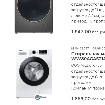
отдельностоящая
загрузка до 11 кг
люком 57.7 см),
привод, 10 прог
доступен "под за
1 947,00
Компания произ
бел. ру
id 16428557
09.08.2
Стиральная 
WW80AGAS21
ООО АйДиЛюкор
отдельностоящая
загрузка до 8 кг
программ
Компания произ
1 856,00
бел. ру