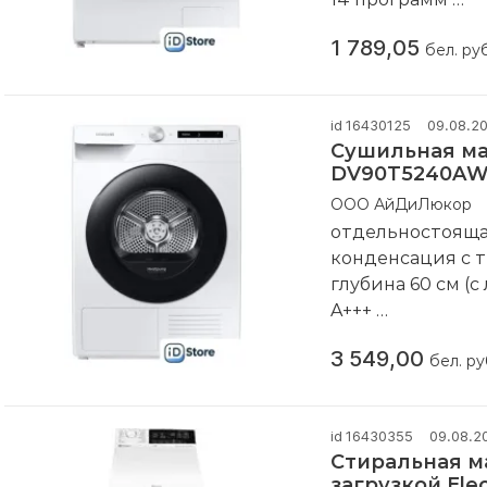
Компания произ
1 789,05
бел. руб
id 16430125
09.08.2
Сушильная м
DV90T5240AW
ООО АйДиЛюкор
отдельностоящая
конденсация с те
глубина 60 см (
A+++
Компания произ
3 549,00
бел. ру
id 16430355
09.08.2
Стиральная м
загрузкой Elec