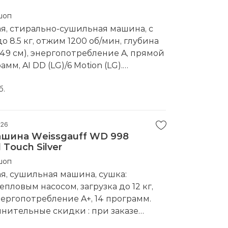
шоп
я, стирально-сушильная машина, с
до 8.5 кг, отжим 1200 об/мин, глубина
 49 см), энергопотребление A, прямой
мм, AI DD (LG)/6 Motion (LG).
й товар доступен "под заказ".
водитель:
б.
LG
026
шина Weissgauff WD 998
 Touch Silver
шоп
, сушильная машина, сушка:
пловым насосом, загрузка до 12 кг,
энергопотребление A+, 14 программ.
нительные скидки : при заказе
ескольких наименований, при