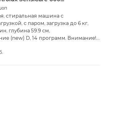
шоп
я, стиральная машина с
рузкой, с паром, загрузка до 6 кг,
н, глубина 59.9 см,
ие (new) D, 14 программ. Внимание!
ступен "под заказ".
водитель:
б.
Electrolux