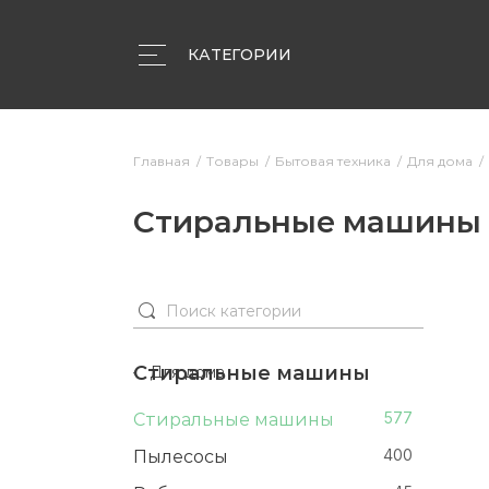
КАТЕГОРИИ
Объявления
Компании
Статьи
Главная
Товары
Бытовая техника
Для дома
Стиральные машины 
Стиральные машины
Для дома
Стиральные машины
577
Пылесосы
400