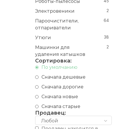
Роботы-пылесосы
45
Электровеники
2
Пароочистители,
64
отпариватели
Утюги
38
Машинки для
2
удаления катышков
Сортировка:
По умолчанию
Сначала дешевые
Сначала дорогие
Сначала новые
Сначала старые
Продавец:
Любой
Продавец находится в