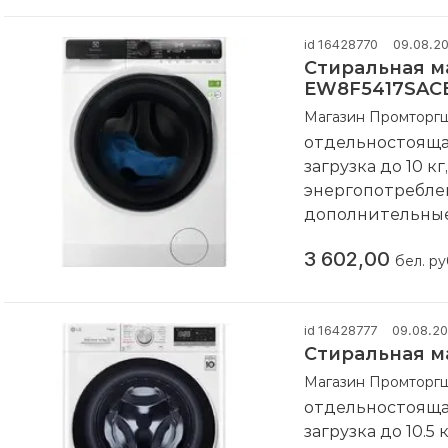
id 16428770
09.08.2
Стиральная ма
EW8F5417SAC
Магазин Промторг
отдельностоящая
загрузка до 10 кг
энергопотреблен
дополнительные 
нескольких наи
3 602,00
нашем магазин
бел. ру
Компания произ
id 16428777
09.08.2
Стиральная 
Магазин Промторг
отдельностоящая
загрузка до 10.5 