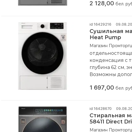
2 128,00
повторной поку
бел. ру
Компания произ
id 16429216
09.08.2
Сушильная ма
Heat Pump
Магазин Промторг
отдельностоящая
конденсация с те
глубина 62 см, э
Возможны допол
комплекта из н
1 697,00
повторной поку
бел. ру
Компания произ
id 16428670
09.08.2
Стиральная м
58411 Direct Dr
Steam Grey
Магазин Промторг