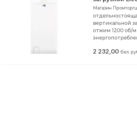
EW6TN3262
Магазин Промторг
отдельностояща
вертикальной заг
отжим 1200 об/ми
энергопотреблен
Данный товар до
2 232,00
Компания произ
бел. ру