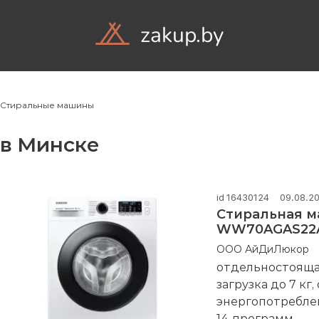
zakup.by
Объявления
Ком
Стиральные машины
в Минске
id 16430124
09.08.2
Стиральная 
WW70AGAS22
ООО АйДиЛюкор
отдельностоящая
загрузка до 7 кг
энергопотреблен
14 программ