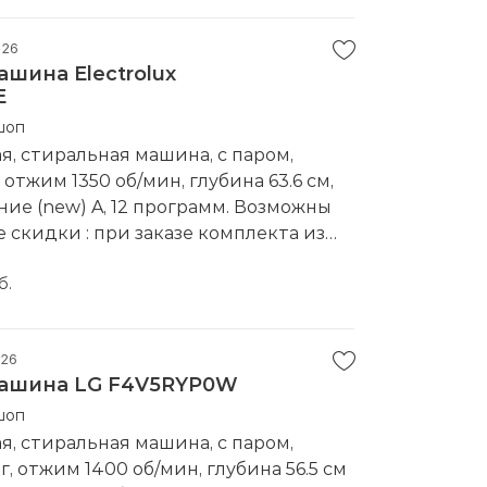
026
шина Electrolux
E
шоп
, стиральная машина, с паром,
, отжим 1350 об/мин, глубина 63.6 см,
ие (new) A, 12 программ. Возможны
скидки : при заказе комплекта из
менований, при повторной покупке в
е
б.
водитель:
Electrolux
026
машина LG F4V5RYP0W
шоп
, стиральная машина, с паром,
кг, отжим 1400 об/мин, глубина 56.5 см