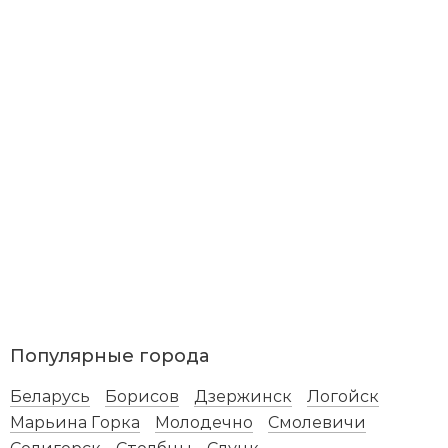
Популярные города
Беларусь
Борисов
Дзержинск
Логойск
Марьина Горка
Молодечно
Смолевичи
Солигорск
Столбцы
Слуцк