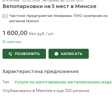
ID 9781946
22.05.2026
Актуально до: 22.05.2027
6
6
Велопарковки на 5 мест в Минске
бе
бе
ру
ру
Частное предприятие Миламакс ПРО
компания из
/
/
региона Минск
шт
шт
1 600,00
бел. руб. / шт.
В наличии
К
т
ПОЗВОНИТЬ
НАПИСАТЬ
Характеристика предложения
П
Услуги по изготовлению металлических изде
Тип
к
в Минске
120
Опубликованно
и еще
регионах
М