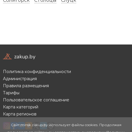
zakup.by
Политика конфиденциальности
Администрация
Правила размещения
Тарифы
Пользовательское соглашение
Карта категорий
Не
Не
соглаш
соглаш
Карта регионов
на
на
предопл
предопл
если не
если не
Сайт minsk.zakup.by использует файлы cookies. Продолжая
уверен
уверен
надежн
надежн