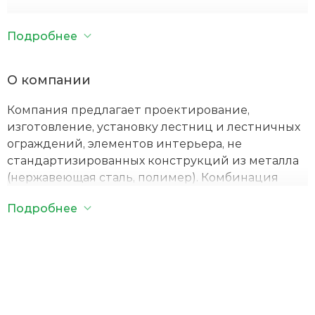
пр
об
- Собственное производство
пе
Подробнее
да
- В ассортименте
в
со
О компании
с
- Индивидуальный дизайн!
По
ко
Компания предлагает проектирование,
- Доступные цены
изготовление, установку лестниц и лестничных
По
ограждений, элементов интерьера, не
стандартизированных конструкций из металла
(нержавеющая сталь, полимер). Комбинация
металла с разнообразными материалами -
Подробнее
дерево, камень, стекло. Изготовление
металлоконструкций любой сложности.
ОТПРАВИТЬ