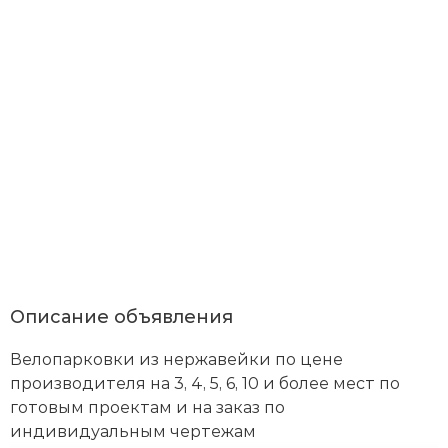
Описание объявления
Я
со
Велопарковки из нержавейки по цене
с
По
производителя на 3, 4, 5, 6, 10 и более мест по
со
готовым проектам и на заказ по
и
индивидуальным чертежам
с